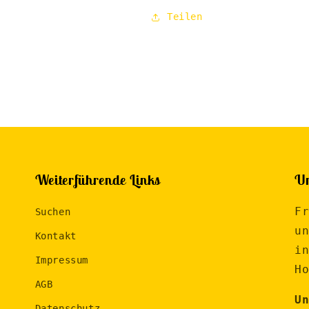
Teilen
Weiterführende Links
Un
F
Suchen
u
Kontakt
i
Impressum
H
AGB
U
Datenschutz