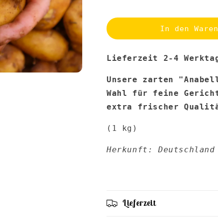
die
die
Menge
Menge
für
für
In den Ware
Kartoffeln
Kartoffeln
-
-
Lieferzeit 2-4 Werkta
&quot;Anabell&quot;
&quot;Anabel
1kg
1kg
Unsere zarten "Anabel
Wahl für feine Gerich
extra frischer Qualit
(1 kg)
Herkunft: Deutschland
Lieferzeit