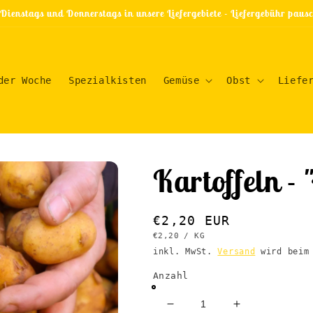
 Dienstags und Donnerstags in unsere Liefergebiete - Liefergebühr pau
der Woche
Spezialkisten
Gemüse
Obst
Liefe
Kartoffeln - 
Normaler
€2,20 EUR
GRUNDPREIS
PRO
€2,20
/
KG
Preis
inkl. MwSt.
Versand
wird beim 
Anzahl
Verringere
Erhöhe