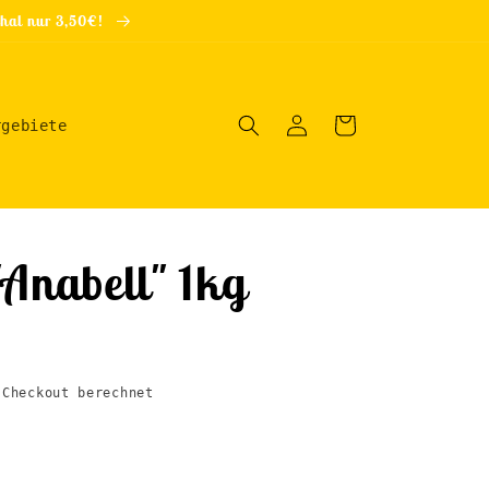
schal nur 3,50€!
Einloggen
Warenkorb
rgebiete
"Anabell" 1kg
Checkout berechnet