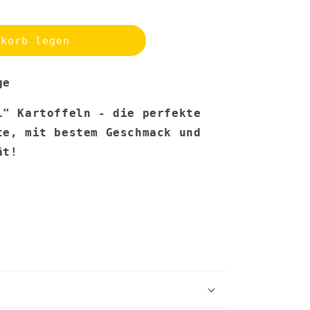
nkorb legen
ge
l&quot;
l" Kartoffeln - die perfekte
te, mit bestem Geschmack und
ät!