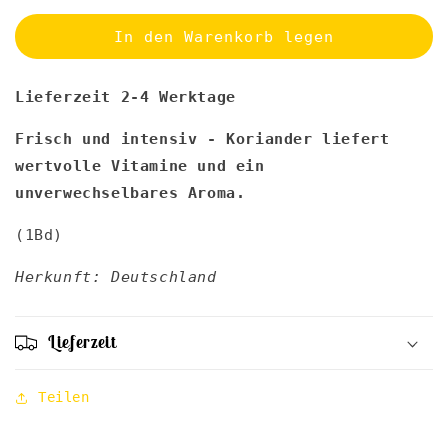
Menge
Menge
für
für
In den Warenkorb legen
Koriander
Koriander
-
-
Lieferzeit 2-4 Werktage
1
1
Bund
Bund
Frisch und intensiv - Koriander liefert
wertvolle Vitamine und ein
unverwechselbares Aroma.
(1Bd)
Herkunft: Deutschland
Lieferzeit
Teilen