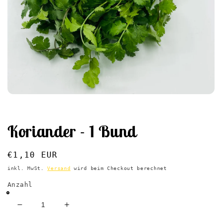
Medien
1
in
Modal
Koriander - 1 Bund
öffnen
Normaler
€1,10 EUR
Preis
inkl. MwSt.
Versand
wird beim Checkout berechnet
Anzahl
Verringere
Erhöhe
die
die